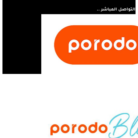
التواصل المباشر ..
07810445410
مستر أبل - مجسر الثورة - الحلة - العراق
info@mrappleiq.com
www.mrappleiq.com
جميع الحقوق محفوظة 2026