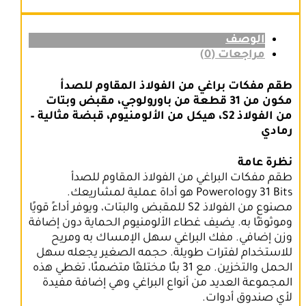
للصدأ
من
باورولوجي
الوصف
مراجعات (0)
طقم مفكات براغي من الفولاذ المقاوم للصدأ
مكون من 31 قطعة من باورولوجي، مقبض وبتات
من الفولاذ S2، هيكل من الألومنيوم، قبضة مثالية –
رمادي
نظرة عامة
طقم مفكات البراغي من الفولاذ المقاوم للصدأ
Powerology 31 Bits هو أداة عملية لمشاريعك.
مصنوع من الفولاذ S2 للمقبض والبتات، ويوفر أداءً قويًا
وموثوقًا به. يضيف غطاء الألومنيوم الحماية دون إضافة
وزن إضافي. مفك البراغي سهل الإمساك به ومريح
للاستخدام لفترات طويلة. حجمه الصغير يجعله سهل
الحمل والتخزين. مع 31 بتًا مختلفًا متضمنًا، تغطي هذه
المجموعة العديد من أنواع البراغي وهي إضافة مفيدة
لأي صندوق أدوات.