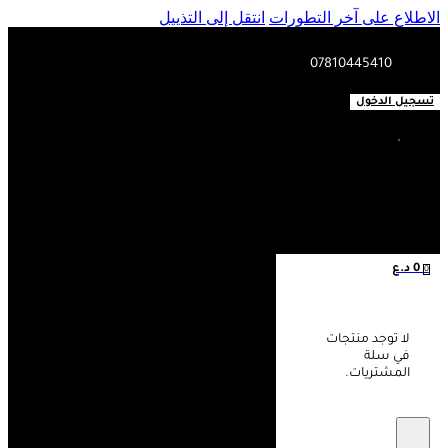
الاطلاع على آخر التطورات
انتقل إلى التذييل
07810445410
تسجيل الدخول
0
د.ع
0
لا توجد منتجات
في سلة
المشتريات.