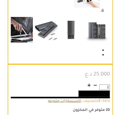
25.000
د.ع
كمية
طقم
إضافة إلى السلة
مفكات
براغي
/
SKU:
التصنيف:
اكسسوارات متنوعه
من
الفولاذ
20 متوفر في المخزون
المقاوم