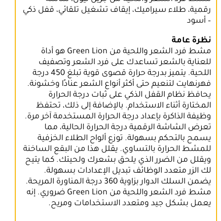
رقمية، طلاء سيراميك، إيقاف تشغيل تلقائي، قفل ذكي
– أسود
نظرة عامة
مشط فرد الشعر واللحية من Green Lion هو أداة
للعناية بالشعر تساعدك على فرد الشعر وتصفيف
اللحية. يتميز بدرجة حرارة قصوى قوية تبلغ 450 درجة
فهرنهايت لتنعيم حتى أكثر أنواع الشعر عنادًا وخشونة.
يحافظ نظام القفل الذكي على ثبات درجة الحرارة
المختارة أثناء الاستخدام. بالإضافة إلى ذلك، تحتفظ
وظيفة الذاكرة بإعداد درجة الحرارة المستخدمة آخر مرة.
تعرض الشاشة الرقمية درجة الحرارة الحالية، مما
يسمح بالتحكم بسهولة. توزع ألواح الطلاء الخزفية
للمشط الحرارة بالتساوي. يقلل هذا من البقع الساخنة
ويقلل من الضرر الذي يلحق بشعرك ولحيتك. كما يتيح
لك الزر متعدد الوظائف تبديل الإعدادات بسهولة.
يضمن السلك الدوار بزاوية 360 درجة المناورة المريحة.
مشط فرد الشعر واللحية من Green Lion ضروري. إنه
يعمل بشكل جيد ومتعدد الاستخدامات ومريح.