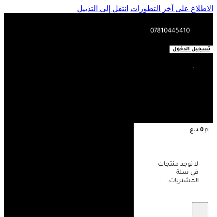
الاطلاع على آخر التطورات
انتقل إلى التذييل
07810445410
تسجيل الدخول
0
د.ع
0
لا توجد منتجات
في سلة
المشتريات.