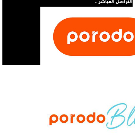
التواصل المباشر ..
07810445410
مستر أبل - مجسر الثورة - الحلة - العراق
info@mrappleiq.com
www.mrappleiq.com
جميع الحقوق محفوظة 2026