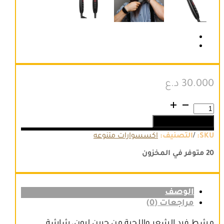
30.000
د.ع
كمية
مشط
إضافة إلى السلة
فرد
الشعر
/
SKU:
التصنيف:
اكسسوارات متنوعه
واللحية
من
20 متوفر في المخزون
جرين
ليون
الوصف
مراجعات (0)
مشط فرد الشعر واللحية من جرين ليون، شاشة