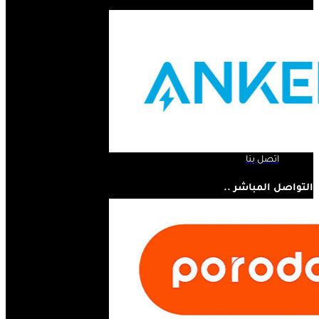
الروابط السريعة ..
الرئيسية
لمحة عنا
المنتجات
اتصل بنا
التواصل المباشر ..
07810445410
مستر أبل - مجسر الثورة - الحلة - العراق
info@mrappleiq.com
www.mrappleiq.com
جميع الحقوق محفوظة 2026