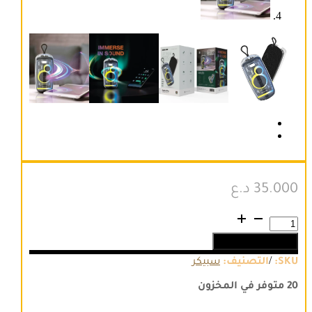
35.000
د.ع
كمية
مكبر
إضافة إلى السلة
صوت
لاسلكي
/
SKU:
التصنيف:
سبيكر
Green
Lion
20 متوفر في المخزون
Palma
Pro