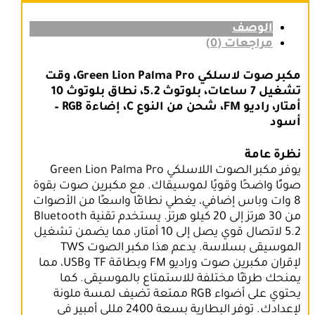
الوصف
مراجعات (0)
مكبر صوت لاسلكي Green Lion Palma Pro، وقت
تشغيل 7 ساعات، بلوتوث 5.2، نطاق بلوتوث 10
أمتار، راديو FM، شحن من النوع C، إضاءة RGB –
أسود
نظرة عامة
يوفر مكبر الصوت اللاسلكي Green Lion Palma Pro
صوتًا واضحًا وقويًا لموسيقاك. مع مكبرين صوت بقوة
8 وات وباس إضافي، يغطي نطاقًا واسعًا من الأصوات
من 30 هرتز إلى 20 كيلو هرتز. يستخدم تقنية Bluetooth
5.2 لاتصال قوي يصل إلى 10 أمتار، مما يضمن تشغيل
الموسيقى بسلاسة. يدعم هذا مكبر الصوت TWS
لإقران مكبرين صوت وراديو FM وبطاقة TF وUSB، مما
يمنحك طرقًا مختلفة للاستمتاع بالموسيقى. كما
يحتوي على أضواء RGB ممتعة تضيف لمسة ملونة
لإعدادك. توفر البطارية بسعة 2400 مللي أمبير في