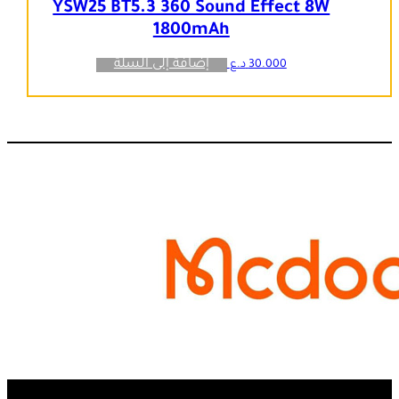
YSW25 BT5.3 360 Sound Effect 8W
1800mAh
إضافة إلى السلة
30.000
د.ع