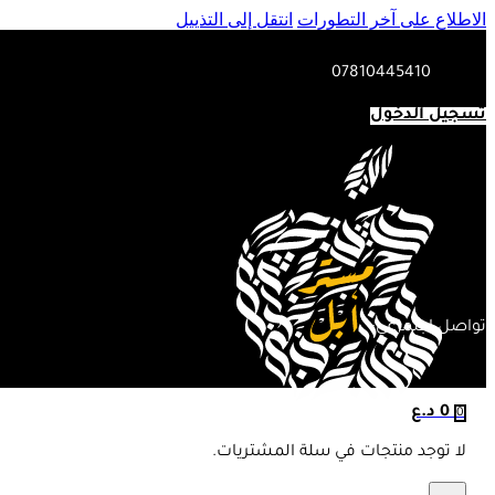
الاطلاع على آخر التطورات
انتقل إلى التذييل
07810445410
تسجيل الدخول
تواصل اجتماعي:
0
د.ع
0
لا توجد منتجات في سلة المشتريات.