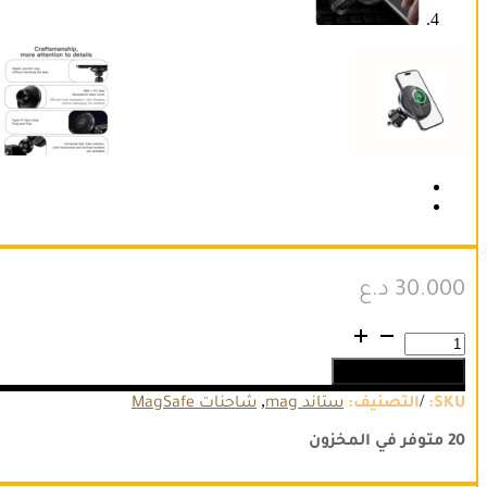
30.000
د.ع
كمية
C190
إضافة إلى السلة
15W
Fast
,
/
SKU:
التصنيف:
ستاند mag
شاحنات MagSafe
Charging
Wireless
20 متوفر في المخزون
Charger