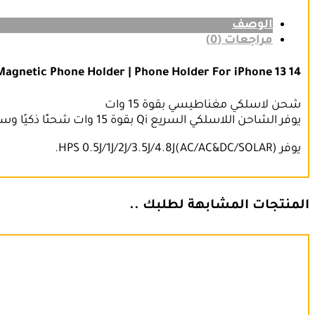
الوصف
مراجعات (0)
Magnetic Phone Holder | Phone Holder For iPhone 13 14.
شحن لاسلكي مغناطيسي بقوة 15 وات
يوفر الشاحن اللاسلكي السريع Qi بقوة 15 وات شحنًا ذكيًا وسريعًا لأجهزة متعددة تدعم Qi. يتطلب شاحن سيارة QC 3.0
يوفر HPS 0.5J/1J/2J/3.5J/4.8J(AC/AC&DC/SOLAR).
المنتجات المشابهة لطلبك ..