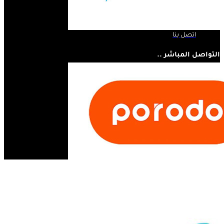
لمحة عنا
المنتجات
اتصل بنا
التواصل المباشر ..
07810445410
مستر أبل - مجسر الثورة - الحلة - العراق
info@mrappleiq.com
www.mrappleiq.com
جميع الحقوق محفوظة 2026