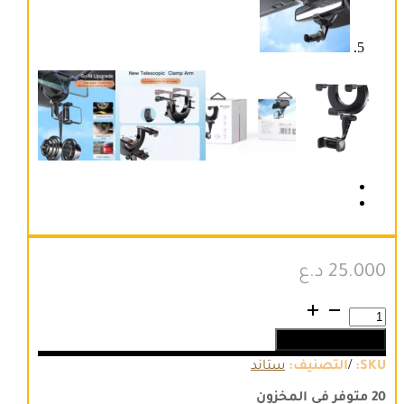
25.000
د.ع
كمية
C193
إضافة إلى السلة
Universal
Car
/
SKU:
التصنيف:
ستاند
RearView
Mirror
20 متوفر في المخزون