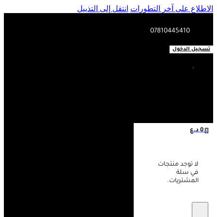
الاطلاع على آخر التطورات
انتقل إلى التذييل
07810445410
تسجيل الدخول
0
د.ع
0
لا توجد منتجات
في سلة
المشتريات.