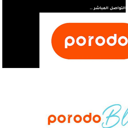
التواصل المباشر ..
07810445410
مستر أبل - مجسر الثورة - الحلة - العراق
info@mrappleiq.com
www.mrappleiq.com
جميع الحقوق محفوظة 2026