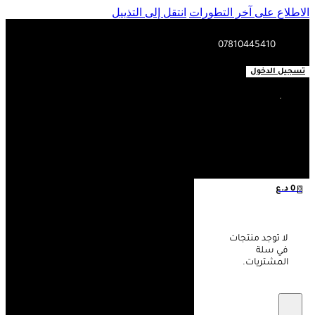
الاطلاع على آخر التطورات
انتقل إلى التذييل
07810445410
تسجيل الدخول
0
د.ع
0
لا توجد منتجات
في سلة
المشتريات.