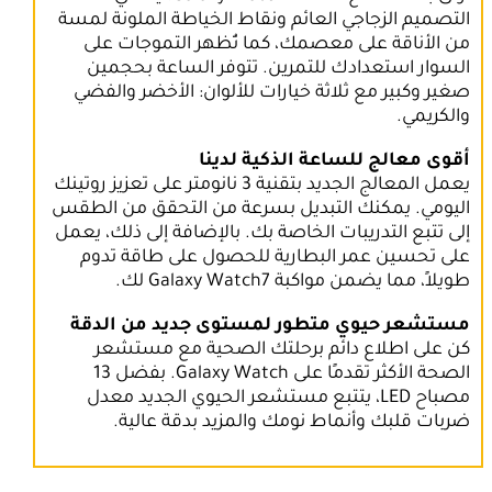
التصميم الزجاجي العائم ونقاط الخياطة الملونة لمسة
من الأناقة على معصمك، كما تُظهر التموجات على
السوار استعدادك للتمرين. تتوفر الساعة بحجمين
صغير وكبير مع ثلاثة خيارات للألوان: الأخضر والفضي
والكريمي.
أقوى معالج للساعة الذكية لدينا
يعمل المعالج الجديد بتقنية 3 نانومتر على تعزيز روتينك
اليومي. يمكنك التبديل بسرعة من التحقق من الطقس
إلى تتبع التدريبات الخاصة بك. بالإضافة إلى ذلك، يعمل
على تحسين عمر البطارية للحصول على طاقة تدوم
طويلاً، مما يضمن مواكبة Galaxy Watch7 لك.
مستشعر حيوي متطور لمستوى جديد من الدقة
كن على اطلاع دائم برحلتك الصحية مع مستشعر
الصحة الأكثر تقدمًا على Galaxy Watch. بفضل 13
مصباح LED، يتتبع مستشعر الحيوي الجديد معدل
ضربات قلبك وأنماط نومك والمزيد بدقة عالية.