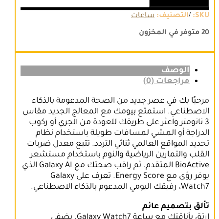
إضافة إلى السلة
Watch7
Bluetooth
/
SKU:
التصنيف:
ساعات
(44mm)
20 متوفر في المخزون
الوصف
مراجعات (0)
مرحبًا بك في عصر جديد من الصحة المدعومة بالذكاء
الاصطناعي. استمتع بيومك مع المعالج الجديد مقاس
3 نانومتر واعثر على طريقك للعودة من الجري أو ركوب
الدراجة أو المشي لمسافات طويلة باستخدام نظام
تحديد المواقع العالمي ثنائي التردد. تتبع معدل ضربات
القلب والتمارين الرياضية والنوم باستخدام مستشعر
BioActive المتقدم. ثم راقب صحتك مع Galaxy AI الذي
يوفر رؤى مع Energy Score. تعرف على Galaxy
Watch7، رفيقك اليومي المدعوم بالذكاء الاصطناعي.
تألق بتصميم عائم
ارتق بأناقتك مع ساعة Galaxy Watch7. يضفي