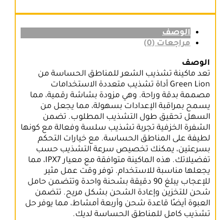
Sensitive
Area
Hair
Trimmer
الوصف
600mAh
مراجعات (0)
-
Black
الوصف
تعد ماكينة تشذيب الشعر للمناطق الحساسة من
Green Lion أداة تشذيب متعددة الاستخدامات
مصممة بدقة وراحة. وهي مزودة بشاشة رقمية، مما
يسمح بمراقبة الإعدادات بسهولة، مما يجعل من
السهل تحقيق طول التشذيب المطلوب. تضمن
الشفرة الخزفية تجربة تشذيب سلسة وفعالة مع كونها
لطيفة على المناطق الحساسة. مع خيارات التحكم
بسرعتين، يمكنك تخصيص سرعة التشذيب حسب
تفضيلاتك. هذه الماكينة متوافقة مع معيار IPX7، مما
يجعلها مناسبة للاستخدام. توفر وقت عمل مثير
للإعجاب يبلغ 90 دقيقة بشحنة واحدة وتتضمن حامل
شحن للتخزين وإعادة الشحن بشكل مريح. تتضمن
العبوة أيضًا قاعدة شحن وأربعة أمشاط، مما يوفر حل
تشذيب كامل للمناطق الحساسة لديك.