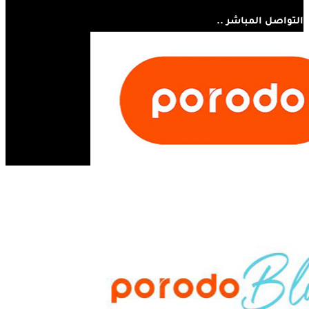
التواصل المباشر ..
07810445410
مستر أبل - مجسر الثورة - الحلة - العراق
info@mrappleiq.com
www.mrappleiq.com
جميع الحقوق محفوظة 2026