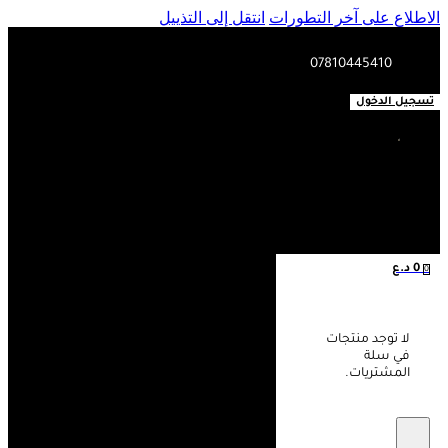
الاطلاع على آخر التطورات
انتقل إلى التذييل
07810445410
تسجيل الدخول
0
د.ع
0
لا توجد منتجات
في سلة
المشتريات.