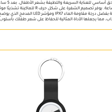
واللاسلكي بفضل بطارية Ni-Mh بسعة 600 مللي أ
المنخفض أن يستمتع طفلك بوقته. يمكنك تن