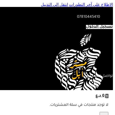
الاطلاع على آخر التطورات
انتقل إلى التذييل
07810445410
تسجيل الدخول
تواصل اجتماعي:
0
د.ع
0
لا توجد منتجات في سلة المشتريات.