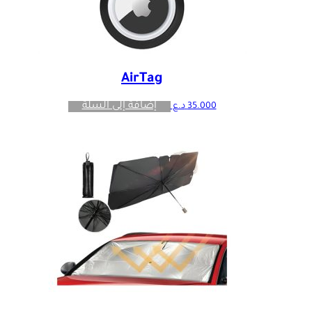
AirTag
إضافة إلى السلة
35.000
د.ع