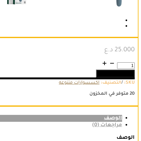
25.000
د.ع
كمية
Green
إضافة إلى السلة
Lion
Baby
/
SKU:
التصنيف:
اكسسوارات متنوعه
Hair
Clipper
20 متوفر في المخزون
600mAh
الوصف
مراجعات (0)
الوصف