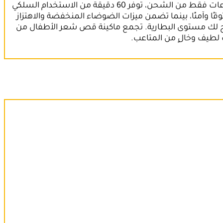
نقدم لكم ماكينة قص شعر الأطفال من Green Lion، وهي ملحق أساسي للعناية السريعة واللطيفة بشعر الأطفال. بعد 5 ساعات فقط من الشحن، توفر 60 دقيقة من الاستخدام السلكي
مبير في الساعة. يوفر تصميم الشفرة على شكل حرف R للماكينة تشذيبًا موثوقًا وآمنًا، بينما تضمن ميزات الضوضاء المنخفضة والاهتزاز
ظيفها بسهولة بفضل درجة مقاومة الماء IPX7 ومؤشر LED المدمج الذي يوضح لك مستوى البطارية. تجمع ماكينة قص شعر الأطفال من