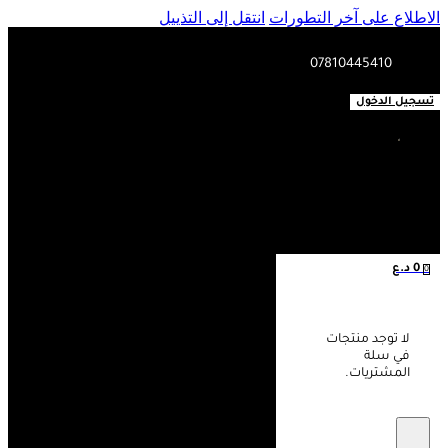
الاطلاع على آخر التطورات
انتقل إلى التذييل
07810445410
تسجيل الدخول
0
د.ع
0
لا توجد منتجات
في سلة
المشتريات.