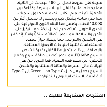
سرعة نقل سريعة تصل إلى 480 ميجابت في الثانية،
مما يجعلها مثالية لنقل البيانات بسرعة وكفاءة بين
الأجهزة. تم تصميم الكابل بتصميم مجدول سميك،
مما يعزز متانته بشكل كبير ويسمح له بتحمل أكثر من
10,000 انحناء. يضمن هذا البناء القوي الموثوقية على
المدى الطويل. تم تصميم الكابل أيضًا مع التركيز على
الأمن والسلامة، مما يوفر اتصالاً مستقرًا وآمنًا. إنه قادر
على الشحن والمزامنة، مما يجعله خيارًا متعدد
الاستخدامات لتلبية احتياجات الأجهزة المختلفة.
بالإضافة إلى ذلك، يتميز هذا الكابل بقدرة الشحن
السريع PD 60W، مما يوفر توصيل طاقة سريع وفعال
للأجهزة التي تدعم هذه التقنية. هذا المزيج من نقل
البيانات عالي السرعة والمتانة الاستثنائية والشحن
السريع يجعل من كابل Green Lion Type-C إلى Type-C
أداة قيمة للاستخدام اليومي للتكنولوجيا.
المنتجات المشابهة لطلبك ..