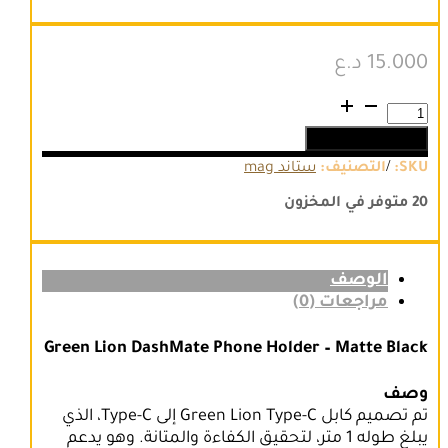
15.000
د.ع
كمية
Green
إضافة إلى السلة
Lion
DashMate
/
SKU:
التصنيف:
ستاند mag
Phone
Holder
20 متوفر في المخزون
الوصف
مراجعات (0)
Green Lion DashMate Phone Holder – Matte Black
وصف
تم تصميم كابل Green Lion Type-C إلى Type-C، الذي
يبلغ طوله 1 متر، لتحقيق الكفاءة والمتانة. وهو يدعم