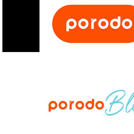
07810445410
مستر أبل - مجسر الثورة - الحلة - العراق
info@mrappleiq.com
www.mrappleiq.com
جميع الحقوق محفوظة 2026