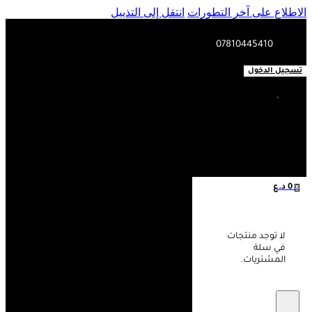
الاطلاع على آخر التطورات
انتقل إلى التذييل
07810445410
تسجيل الدخول
0
د.ع
0
لا توجد منتجات
في سلة
المشتريات.