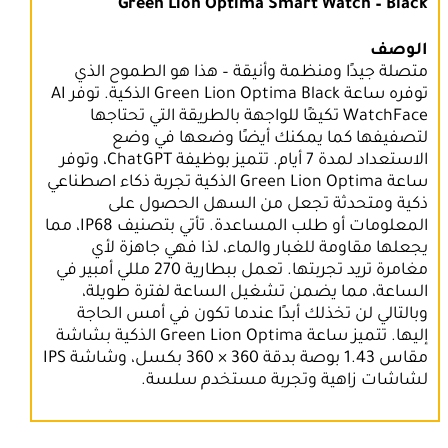
Green Lion Optima Smart Watch – Black
الوصف
متصلة جيدًا ومنظمة وأنيقة – هذا هو الطموح الذي
توفره ساعة Green Lion Optima Black الذكية. توفر AI
WatchFace تكيفًا للواجهة بالطريقة التي تحتاجها
لتصفيفها كما يمكنك أيضًا وضعها في وضع
الاستعداد لمدة 7 أيام. تتميز بوظيفة ChatGPT، وتوفر
ساعة Green Lion Optima الذكية تجربة ذكاء اصطناعي
ذكية ومتحدثة تجعل من السهل الحصول على
المعلومات أو طلب المساعدة. تأتي بتصنيف IP68، مما
يجعلها مقاومة للغبار والماء، لذا فهي جاهزة لأي
مغامرة تريد تجربتها. تعمل ببطارية 270 مللي أمبير في
الساعة، مما يضمن تشغيل الساعة لفترة طويلة،
وبالتالي لن تخذلك أبدًا عندما تكون في أمس الحاجة
إليها. تتميز ساعة Green Lion Optima الذكية بشاشة
مقاس 1.43 بوصة بدقة 360 × 360 بكسل، وشاشة IPS
لشاشات زاهية وتجربة مستخدم سلسة.