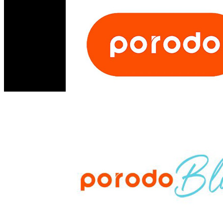
07810445410
مستر أبل - مجسر الثورة - الحلة - العراق
info@mrappleiq.com
www.mrappleiq.com
جميع الحقوق محفوظة 2026