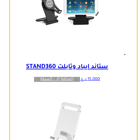
ستاند ايباد وتابلت STAND360
إضافة إلى السلة
15.000
د.ع