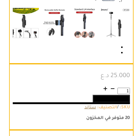
25.000
د.ع
كمية
JMARY
إضافة إلى السلة
KT239
Rotation
/
SKU:
التصنيف:
ستاند
Design
Camera
20 متوفر في المخزون
Mount
Holder