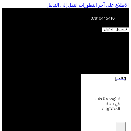
الاطلاع على آخر التطورات
انتقل إلى التذييل
07810445410
تسجيل الدخول
0
د.ع
0
لا توجد منتجات
في سلة
المشتريات.