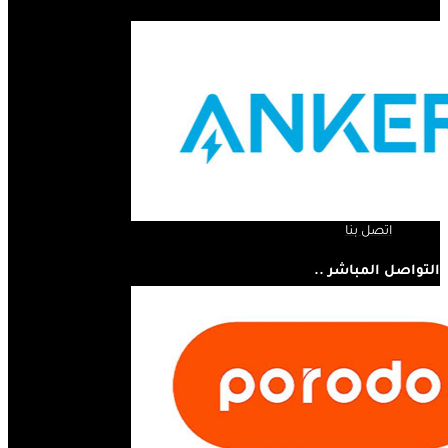
الروابط السريعة ..
الرئيسية
لمحة عنا
المنتجات
اتصل بنا
التواصل المباشر ..
07810445410
مستر أبل - مجسر الثورة - الحلة - العراق
info@mrappleiq.com
www.mrappleiq.com
جميع الحقوق محفوظة 2026