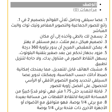
الوصف
مراجعات (0)
1. عصا سيلفي وحامل ثلاثي القوائم بتصميم 2 في 1،
رائع للصور الجماعية والتصوير المغامر وتيك توك والبث
المباشر
2. يسمح لك بالطي وأخذه إلى أي مكان
3. تصميم هيكل دعم مثلث، دعم مستقر، لا يهتز
4. يمكن للمقبض المريح أن يدور بزاوية 360 درجة
5. مزود بجهاز تحكم عن بعد صغير بتقنية البلوتوث،
يسهل التقاط الصور في متناول يدك، ولا حاجة لتنزيل
تطبيق
6. مشبك الهاتف قابل للتعديل، مما يمنحك إمكانية
ضبط أداتك حسب المناسبة، ويمكنك تدوير عصا
السيلفي لتحديد وضع التصوير الأفقي أو الرأسي
للحصول على أفضل زاوية للصور
7. قابلة للتمديد حتى 1.75 متر، فهي توفر قدرًا كبيرًا من
المساحة اللازمة لالتقاط اللقطات من مسافة بعيدة
8. مع برغي 1/4 بوصة، فهو متوافق مع الأضواء أو
الأجهزة الأخرى ذات فتحة برغي 1/4 بوصة