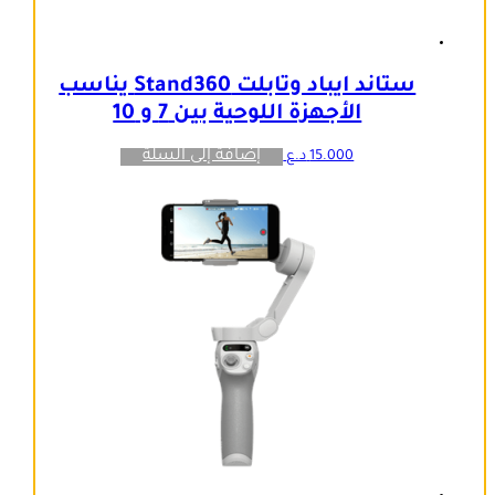
ستاند ايباد وتابلت Stand360 يناسب
الأجهزة اللوحية بين 7 و 10
إضافة إلى السلة
15.000
د.ع