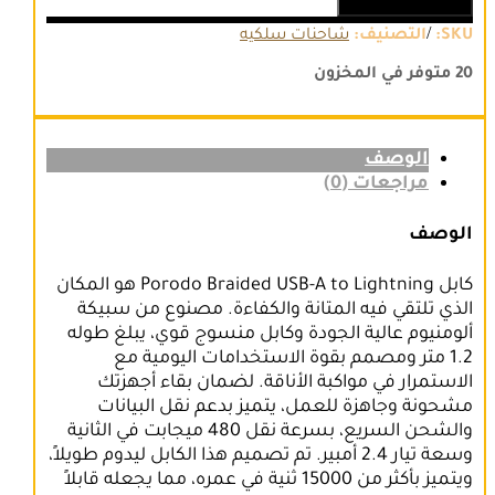
إضافة إلى السلة
Braided
Cable
/
SKU:
التصنيف:
شاحنات سلكيه
USB-
A
20 متوفر في المخزون
to
Lightning
الوصف
مراجعات (0)
الوصف
كابل Porodo Braided USB-A to Lightning هو المكان
الذي تلتقي فيه المتانة والكفاءة. مصنوع من سبيكة
ألومنيوم عالية الجودة وكابل منسوج قوي، يبلغ طوله
1.2 متر ومصمم بقوة الاستخدامات اليومية مع
الاستمرار في مواكبة الأناقة. لضمان بقاء أجهزتك
مشحونة وجاهزة للعمل، يتميز بدعم نقل البيانات
والشحن السريع، بسرعة نقل 480 ميجابت في الثانية
وسعة تيار 2.4 أمبير. تم تصميم هذا الكابل ليدوم طويلاً،
ويتميز بأكثر من 15000 ثنية في عمره، مما يجعله قابلاً