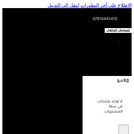
الاطلاع على آخر التطورات
انتقل إلى التذييل
07810445410
تسجيل الدخول
0
د.ع
0
لا توجد منتجات
في سلة
المشتريات.