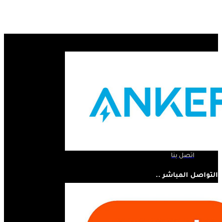
الروابط السريعة ..
الرئيسية
لمحة عنا
المنتجات
اتصل بنا
التواصل المباشر ..
07810445410
مستر أبل - مجسر الثورة - الحلة - العراق
info@mrappleiq.com