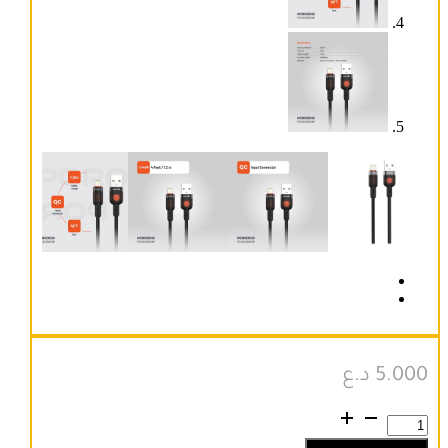
5.000
د.ع
كمية
Porodo