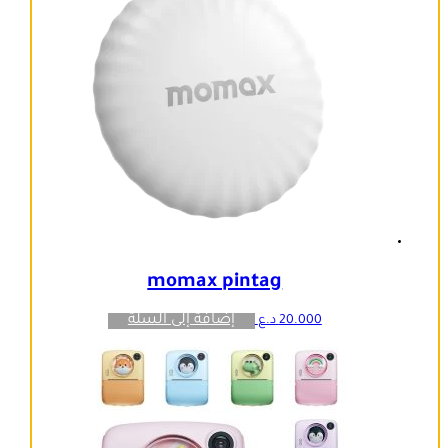
momax pintag
إضافة إلى السلة
20.000
د.ع