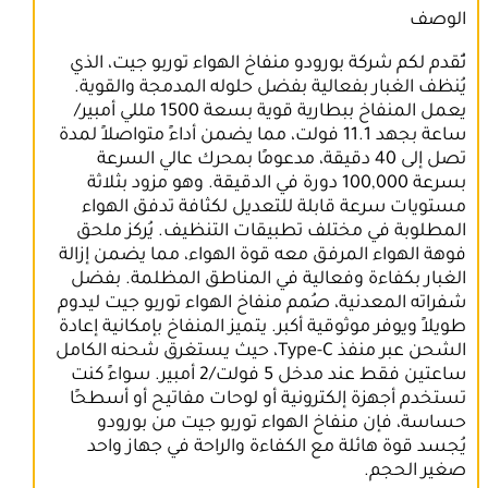
الوصف
تُقدم لكم شركة بورودو منفاخ الهواء توربو جيت، الذي
يُنظف الغبار بفعالية بفضل حلوله المدمجة والقوية.
يعمل المنفاخ ببطارية قوية بسعة 1500 مللي أمبير/
ساعة بجهد 11.1 فولت، مما يضمن أداءً متواصلاً لمدة
تصل إلى 40 دقيقة، مدعومًا بمحرك عالي السرعة
بسرعة 100,000 دورة في الدقيقة. وهو مزود بثلاثة
مستويات سرعة قابلة للتعديل لكثافة تدفق الهواء
المطلوبة في مختلف تطبيقات التنظيف. يُركز ملحق
فوهة الهواء المرفق معه قوة الهواء، مما يضمن إزالة
الغبار بكفاءة وفعالية في المناطق المظلمة. بفضل
شفراته المعدنية، صُمم منفاخ الهواء توربو جيت ليدوم
طويلاً ويوفر موثوقية أكبر. يتميز المنفاخ بإمكانية إعادة
الشحن عبر منفذ Type-C، حيث يستغرق شحنه الكامل
ساعتين فقط عند مدخل 5 فولت/2 أمبير. سواءً كنت
تستخدم أجهزة إلكترونية أو لوحات مفاتيح أو أسطحًا
حساسة، فإن منفاخ الهواء توربو جيت من بورودو
يُجسد قوة هائلة مع الكفاءة والراحة في جهاز واحد
صغير الحجم.