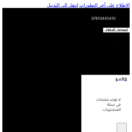
الاطلاع على آخر التطورات
انتقل إلى التذييل
07810445410
تسجيل الدخول
0
د.ع
0
لا توجد منتجات
في سلة
المشتريات.