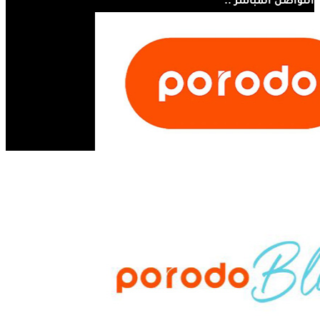
التواصل المباشر ..
07810445410
مستر أبل - مجسر الثورة - الحلة - العراق
info@mrappleiq.com
www.mrappleiq.com
جميع الحقوق محفوظة 2026