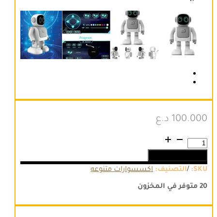
100.000
د.ع
كمية
Robert
إضافة إلى السلة
program
dance
/
SKU:
التصنيف:
اكسسوارات متنوعه
20 متوفر في المخزون