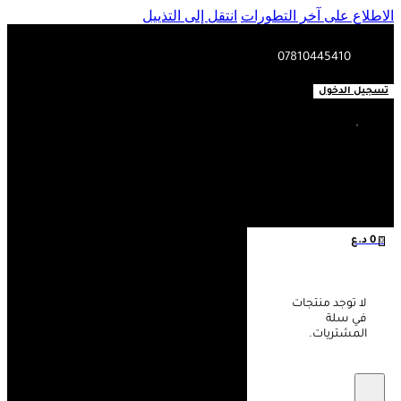
الاطلاع على آخر التطورات
انتقل إلى التذييل
07810445410
تسجيل الدخول
0
د.ع
0
لا توجد منتجات
في سلة
المشتريات.