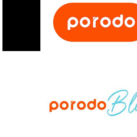
مستر أبل - مجسر الثورة - الحلة - العراق
info@mrappleiq.com
www.mrappleiq.com
جميع الحقوق محفوظة 2026