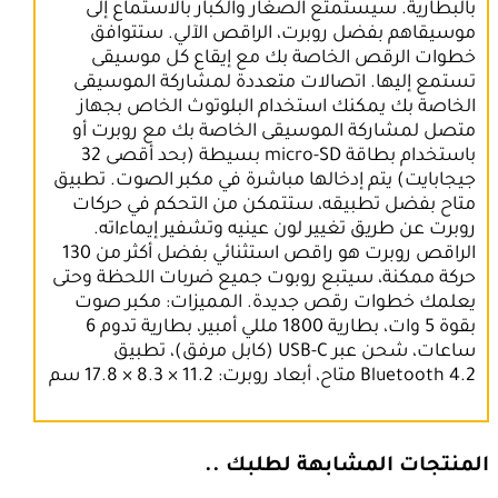
بالبطارية. سيستمتع الصغار والكبار بالاستماع إلى
موسيقاهم بفضل روبرت، الراقص الآلي. ستتوافق
خطوات الرقص الخاصة بك مع إيقاع كل موسيقى
تستمع إليها. اتصالات متعددة لمشاركة الموسيقى
الخاصة بك يمكنك استخدام البلوتوث الخاص بجهاز
متصل لمشاركة الموسيقى الخاصة بك مع روبرت أو
باستخدام بطاقة micro-SD بسيطة (بحد أقصى 32
جيجابايت) يتم إدخالها مباشرة في مكبر الصوت. تطبيق
متاح بفضل تطبيقه، ستتمكن من التحكم في حركات
روبرت عن طريق تغيير لون عينيه وتشفير إيماءاته.
الراقص روبرت هو راقص استثنائي بفضل أكثر من 130
حركة ممكنة، سيتبع روبوت جميع ضربات اللحظة وحتى
يعلمك خطوات رقص جديدة. المميزات: مكبر صوت
بقوة 5 وات، بطارية 1800 مللي أمبير، بطارية تدوم 6
ساعات، شحن عبر USB-C (كابل مرفق)، تطبيق
Bluetooth 4.2 متاح، أبعاد روبرت: 11.2 × 8.3 × 17.8 سم
المنتجات المشابهة لطلبك ..