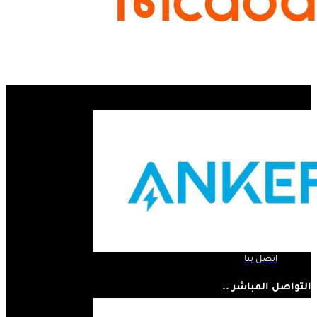
الروابط السريعة ..
الرئيسية
لمحة عنا
المنتجات
اتصل بنا
التواصل المباشر ..
07810445410